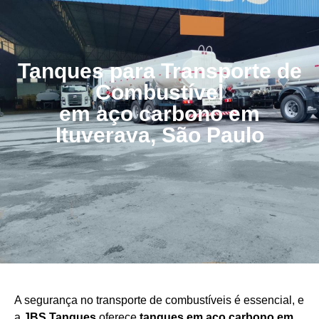
Tanques para Transporte de
Combustível
em aço carbono em
Ituverava, São Paulo
A segurança no transporte de combustíveis é essencial, e
a
JBS Tanques
oferece
tanques em aço carbono em