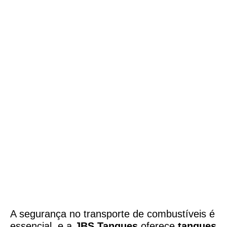
Tanques para Transporte de
Combustível
em inox Bayeux,PB
A segurança no transporte de combustíveis é
essencial, e a
JBS Tanques
oferece
tanques