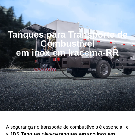
Tanques para Transporte de
Combustível
em inox em Iracema-RR
A segurança no transporte de combustíveis é essencial, e
a
JBS Tanques
oferece
tanques em aço
inox em