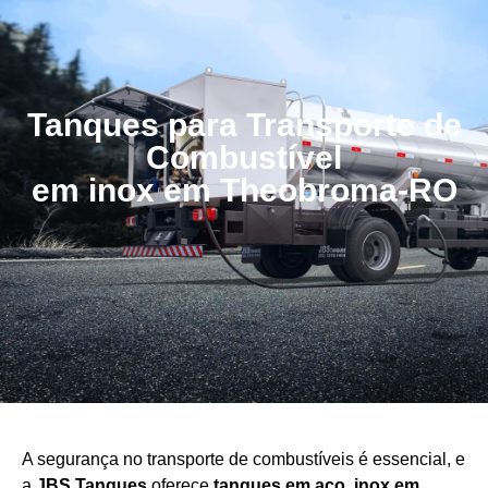
Tanques para Transporte de
Combustível
em inox em Theobroma-RO
A segurança no transporte de combustíveis é essencial, e
a
JBS Tanques
oferece
tanques em aço
inox em