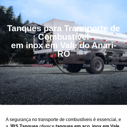
Tanques para Transporte de
Combustível
em inox em Vale do Anari-
RO
A segurança no transporte de combustíveis é essencial, e
a
JBS Tanques
oferece
tanques em aço
inox em Vale