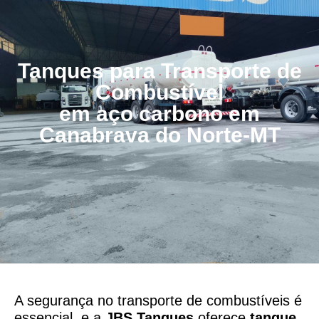
Tanques para Transporte de
Combustível
em aço carbono em
Canabrava do Norte-MT
A segurança no transporte de combustíveis é
essencial, e a
JBS Tanques
oferece
tanque