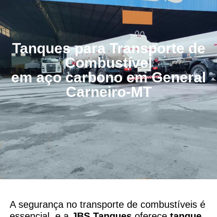
Tanques para Transporte de
Combustível
em aço carbono em General
Carneiro-MT
A segurança no transporte de combustíveis é
essencial, e a
JBS Tanques
oferece
tanque