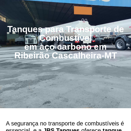
Tanques para Transporte de
Combustível
em aço carbono em
Ribeirão Cascalheira-MT
A segurança no transporte de combustíveis é
essencial, e a
JBS Tanques
oferece
tanque