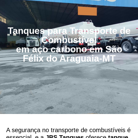
Tanques para Transporte de
Combustível
em aço carbono em São
Félix do Araguaia-MT
A segurança no transporte de combustíveis é
essencial, e a
JBS Tanques
oferece
tanque