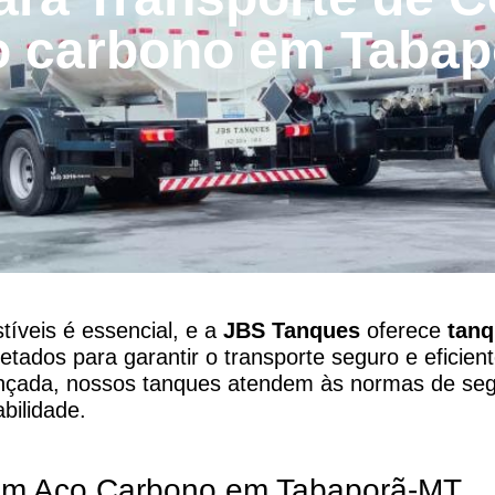
o carbono em Tabap
íveis é essencial, e a
JBS Tanques
oferece
tanq
etados para garantir o transporte seguro e eficien
ançada, nossos tanques atendem às normas de se
bilidade.
em Aço Carbono em Tabaporã-MT