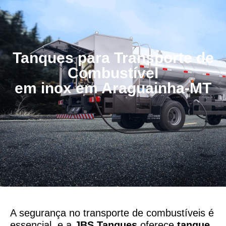
Tanques para Transporte de
Combustível
em inox em Araguainha-MT
A segurança no transporte de combustíveis é
essencial, e a
JBS Tanques
oferece
tanque