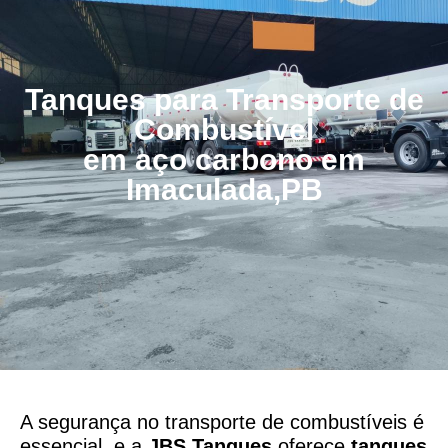
Tanques para Transporte de
Combustível
em aço carbono em
Imaculada,PB
A segurança no transporte de combustíveis é
essencial, e a
JBS Tanques
oferece
tanques