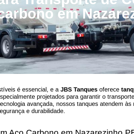
carbono em Nazare
íveis é essencial, e a
JBS Tanques
oferece
tan
specialmente projetados para garantir o transporte
 tecnologia avançada, nossos tanques atendem às
gurança e durabilidade.
em Aço Carbono em Nazarezinho,P