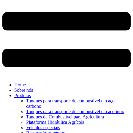
Home
Sobre nós
Produtos
Tanques para transporte de combustível em aço
carbono
Tanques para transporte de combustível em aço inox
Tanques de Combustível para Agricultura
Plataforma Hidráulica Agrícola
Veículos especiais
Reservatórios aéreos