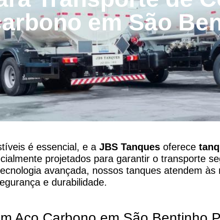
carbono em São Ben
íveis é essencial, e a
JBS Tanques
oferece
tan
cialmente projetados para garantir o transporte se
 tecnologia avançada, nossos tanques atendem às
gurança e durabilidade.
em Aço Carbono em São Bentinho,