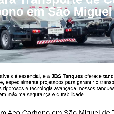
ono em São Miguel
íveis é essencial, e a
JBS Tanques
oferece
tan
e, especialmente projetados para garantir o transp
s rigorosos e tecnologia avançada, nossos tanqu
em máxima segurança e durabilidade.
em Aço Carbono em São Miguel de 