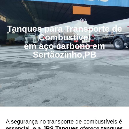
Tanques para Transporte de
Combustível
em aço carbono em
Sertãozinho,PB
A segurança no transporte de combustíveis é
essencial, e a
JBS Tanques
oferece
tanques