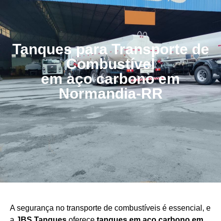
Tanques para Transporte de
Combustível
em aço carbono em
Normandia-RR
A segurança no transporte de combustíveis é essencial, e
a
JBS Tanques
oferece
tanques em aço carbono em