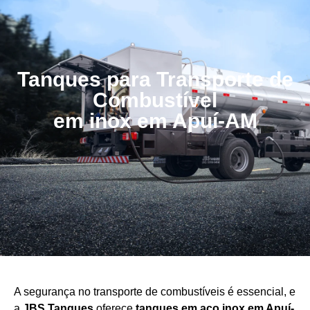
Tanques para Transporte de
Combustível
em inox em Apuí-AM
A segurança no transporte de combustíveis é essencial, e
a
JBS Tanques
oferece
tanques em aço
inox em Apuí-