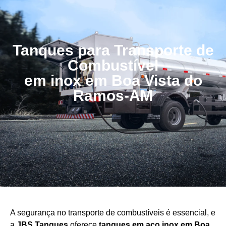
Tanques para Transporte de
Combustível
em inox em Boa Vista do
Ramos-AM
A segurança no transporte de combustíveis é essencial, e
a
JBS Tanques
oferece
tanques em aço
inox em Boa