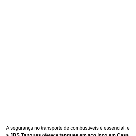
Tanques para Transporte de
Combustível
em inox em Casa Branca,
São Paulo
A segurança no transporte de combustíveis é essencial, e
a
JBS Tanques
oferece
tanques em aço
inox em Casa