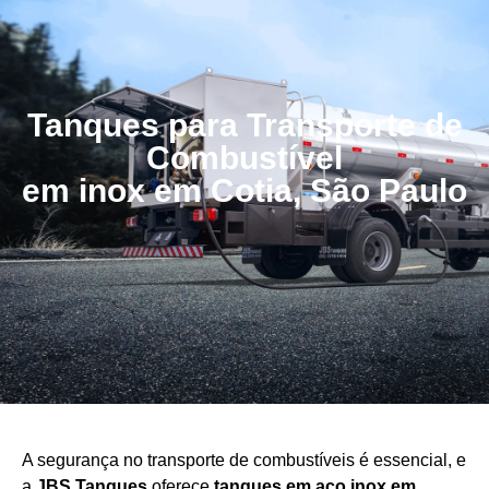
Tanques para Transporte de
Combustível
em inox em Cotia, São Paulo
A segurança no transporte de combustíveis é essencial, e
a
JBS Tanques
oferece
tanques em aço
inox em