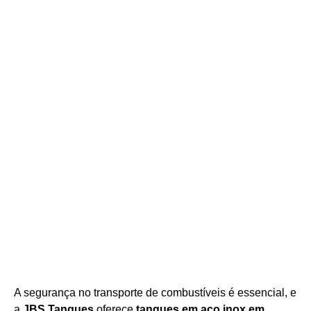
Tanques para Transporte de
Combustível
em inox em Itapetininga,
São Paulo
A segurança no transporte de combustíveis é essencial, e
a
JBS Tanques
oferece
tanques em aço
inox em