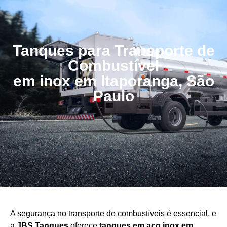
Tanques para Transporte de
Combustível
em inox em Itaporanga, São
Paulo
A segurança no transporte de combustíveis é essencial, e
a
JBS Tanques
oferece
tanques em aço
inox em