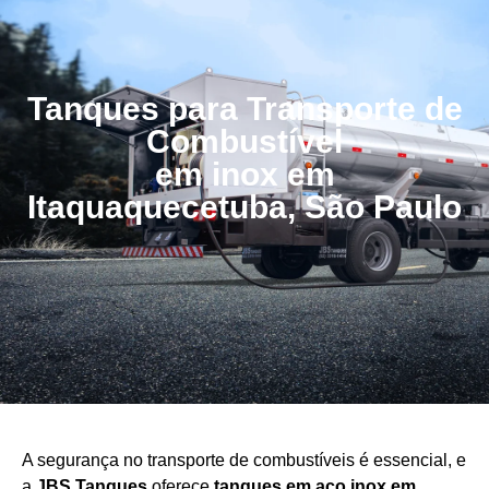
Tanques para Transporte de
Combustível
em inox em
Itaquaquecetuba, São Paulo
A segurança no transporte de combustíveis é essencial, e
a
JBS Tanques
oferece
tanques em aço
inox em