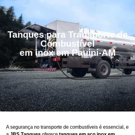
Tanques para Transporte de
Combustível
em inox em Pauini-AM
A segurança no transporte de combustíveis é essencial, e
a
JBS Tanques
oferece
tanques em aço
inox em